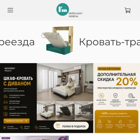
реезда
Кровать-тра