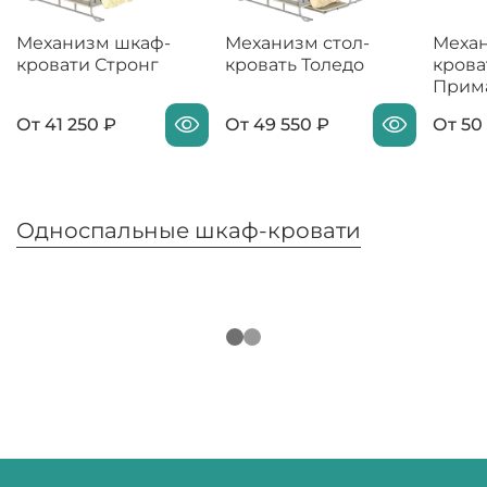
Механизм шкаф-
Механизм стол-
Меха
кровати Стронг
кровать Толедо
крова
Прим
От
41 250 ₽
От
49 550 ₽
От
50
Односпальные шкаф-кровати